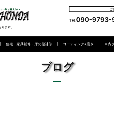
ご
090-9793-
TEL
なります。
住宅・家具補修・床の傷補修
コーティング+磨き
車内
ブログ