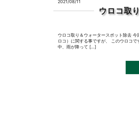
2021/08/11
ウロコ取
ウロコ取り＆ウォータースポット除去 
ロコ）に関する事ですが、 このウロコで
中、雨が降って […]